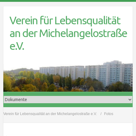
Skip
to
Verein für Lebensqualität
content
an der Michelangelostraße
e.V.
Verein für Lebensqualität an der Michelangelostraße e.V.
Fotos