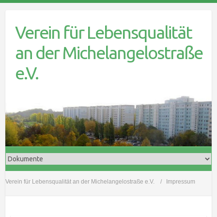
Skip
to
Verein für Lebensqualität
content
an der Michelangelostraße
e.V.
Verein für Lebensqualität an der Michelangelostraße e.V.
Impressum