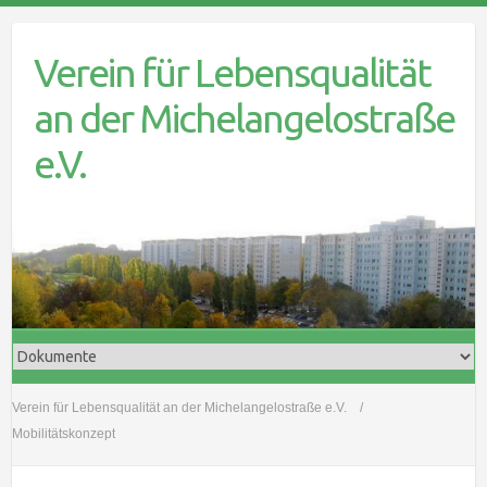
Skip
to
Verein für Lebensqualität
content
an der Michelangelostraße
e.V.
Verein für Lebensqualität an der Michelangelostraße e.V.
Mobilitätskonzept